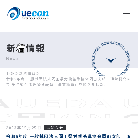
新
着
情報
News
TOP
＞
新着情報
＞
令和5年度 一般社団法人岡山県労働基準協会岡山支部 通常総会に
て 安全衛生管理優良表彰「事業場賞」を頂きました。
2023年05月25日
お知らせ
令和5年度 一般社団法人岡山県労働基準協会岡山支部 通